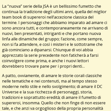
La “nuova” serie della JSA è un bellissimo fumetto che
continua la tradizione degli ultimi anni, quella del miglior
team book di supereroi nell’accezione classica del
termine. I personaggi che abbiamo imparato ad amare ci
sono ancora tutti, e contemporaneamente ne arrivano di
nuovi, ben presentati, intriganti e che portano nuova
linfa alle dinamiche del gruppo; l’azione, come sempre,
non si fa attendere, e così i misteri e le sottotrame che
già cominciano a dipanarsi. Chiunque di voi abbia
apprezzato la serie precedente non faticherà a farsi
coinvolgere come prima, e anche i nuovi lettori
dovrebbero trovare pane per i propri denti…
A patto, ovviamente, di amare le storie corali classiche
nelle tematiche e nei contenuti, ma al tempo stesso
moderne nello stile e nello svolgimento; di amare il DC
Universe e la sua ricchezza di personaggi, storia,
tradizioni e soprattutto eredità; di amare il fumetto di
supereroi, insomma. Quello che non finge di non essere
tale, e che anzi va orgoglioso della propria personalità