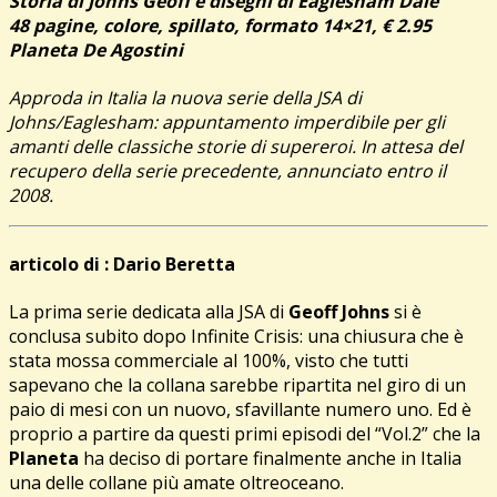
Storia di Johns Geoff e disegni di Eaglesham Dale
48 pagine, colore, spillato, formato 14×21, € 2.95
Planeta De Agostini
Approda in Italia la nuova serie della JSA di
Johns/Eaglesham: appuntamento imperdibile per gli
amanti delle classiche storie di supereroi. In attesa del
recupero della serie precedente, annunciato entro il
2008.
articolo di : Dario Beretta
La prima serie dedicata alla JSA di
Geoff Johns
si è
conclusa subito dopo Infinite Crisis: una chiusura che è
stata mossa commerciale al 100%, visto che tutti
sapevano che la collana sarebbe ripartita nel giro di un
paio di mesi con un nuovo, sfavillante numero uno. Ed è
proprio a partire da questi primi episodi del “Vol.2” che la
Planeta
ha deciso di portare finalmente anche in Italia
una delle collane più amate oltreoceano.