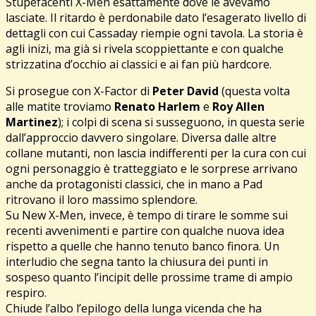
Stupefacenti X-Men esattamente dove le avevamo
lasciate. Il ritardo è perdonabile dato l’esagerato livello di
dettagli con cui Cassaday riempie ogni tavola. La storia è
agli inizi, ma già si rivela scoppiettante e con qualche
strizzatina d’occhio ai classici e ai fan più hardcore.
Si prosegue con X-Factor di
Peter David
(questa volta
alle matite troviamo
Renato Harlem
e
Roy Allen
Martinez
); i colpi di scena si susseguono, in questa serie
dall’approccio davvero singolare. Diversa dalle altre
collane mutanti, non lascia indifferenti per la cura con cui
ogni personaggio è tratteggiato e le sorprese arrivano
anche da protagonisti classici, che in mano a Pad
ritrovano il loro massimo splendore.
Su New X-Men, invece, è tempo di tirare le somme sui
recenti avvenimenti e partire con qualche nuova idea
rispetto a quelle che hanno tenuto banco finora. Un
interludio che segna tanto la chiusura dei punti in
sospeso quanto l’incipit delle prossime trame di ampio
respiro.
Chiude l’albo l’epilogo della lunga vicenda che ha