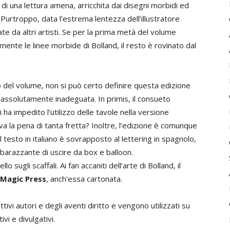
 di una lettura amena, arricchita dai disegni morbidi ed
. Purtroppo, data l’estrema lentezza dell’illustratore
ate da altri artisti. Se per la prima metà del volume
nte le linee morbide di Bolland, il resto è rovinato dal
lo del volume, non si può certo definire questa edizione
assolutamente inadeguata. In primis, il consueto
ha impedito l’utilizzo delle tavole nella versione
eva la pena di tanta fretta? Inoltre, l’edizione è comunque
il testo in italiano è sovrapposto al lettering in spagnolo,
imbarazzante di uscire da box e balloon.
 sugli scaffali. Ai fan accaniti dell’arte di Bolland, il
Magic Press
, anch’essa cartonata.
ivi autori e degli aventi diritto e vengono utilizzati su
vi e divulgativi.