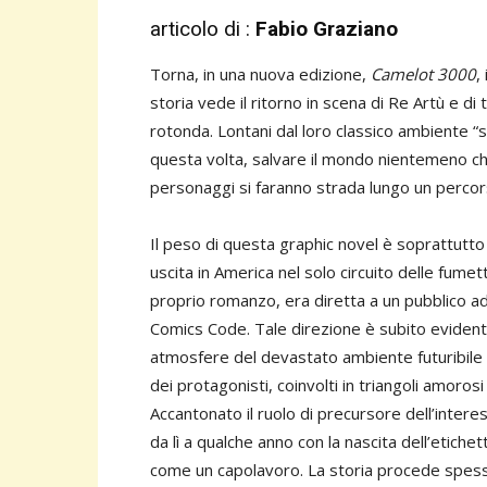
articolo di :
Fabio Graziano
Torna, in una nuova edizione,
Camelot 3000
,
storia vede il ritorno in scena di Re Artù e di
rotonda. Lontani dal loro classico ambiente “
questa volta, salvare il mondo nientemeno che
personaggi si faranno strada lungo un perco
Il peso di questa graphic novel è soprattutto
uscita in America nel solo circuito delle fumet
proprio romanzo, era diretta a un pubblico ad
Comics Code. Tale direzione è subito evidente
atmosfere del devastato ambiente futuribile 
dei protagonisti, coinvolti in triangoli amorosi e
Accantonato il ruolo di precursore dell’inter
da lì a qualche anno con la nascita dell’etiche
come un capolavoro. La storia procede spesso