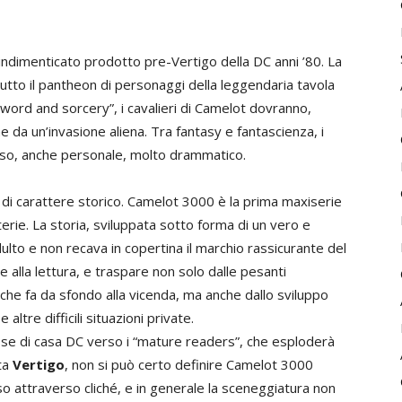
 indimenticato prodotto pre-Vertigo della DC anni ’80. La
 tutto il pantheon di personaggi della leggendaria tavola
sword and sorcery”, i cavalieri di Camelot dovranno,
 da un’invasione aliena. Tra fantasy e fantascienza, i
rso, anche personale, molto drammatico.
 di carattere storico. Camelot 3000 è la prima maxiserie
terie. La storia, sviluppata sotto forma di un vero e
ulto e non recava in copertina il marchio rassicurante del
 alla lettura, e traspare non solo dalle pesanti
che fa da sfondo alla vicenda, ma anche dallo sviluppo
 altre difficili situazioni private.
esse di casa DC verso i “mature readers”, che esploderà
tta
Vertigo
, non si può certo definire Camelot 3000
 attraverso cliché, e in generale la sceneggiatura non