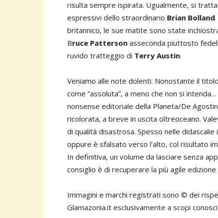
risulta sempre ispirata. Ugualmente, si tratta
espressivi dello straordinario
Brian Bolland
britannico, le sue matite sono state inchiostr
B
ruce Patterson
asseconda piuttosto fedelme
ruvido tratteggio di
Terry Austin
.
Veniamo alle note dolenti. Nonostante il tito
come “assoluta”, a meno che non si intenda… 
nonsense editoriale della Planeta/De Agostini 
ricolorata, a breve in uscita oltreoceano. Val
di qualità disastrosa. Spesso nelle didascalie 
oppure è sfalsato verso l’alto, col risultato 
In definitiva, un volume da lasciare senza appello
consiglio è di recuperare la più agile edizione
Immagini e marchi registrati sono © dei rispett
Glamazonia.it esclusivamente a scopi conosciti