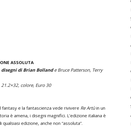
IONE ASSOLUTA
 disegni di Brian Bolland
e Bruce Patterson, Terry
 21.2×32, colore, Euro 30
l fantasy e la fantascienza vede rivivere
Re Artù
in un
oria è amena, i disegni magnifici. L’edizione italiana è
 qualsiasi edizione, anche non “assoluta”.