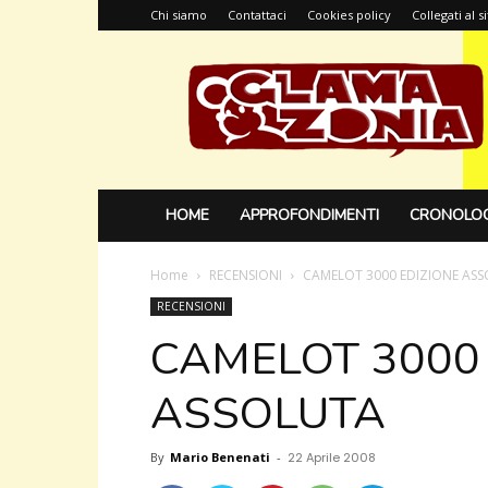
Chi siamo
Contattaci
Cookies policy
Collegati al 
Glamazonia,
il
blog
HOME
APPROFONDIMENTI
CRONOLOG
Home
RECENSIONI
CAMELOT 3000 EDIZIONE AS
RECENSIONI
CAMELOT 3000
ASSOLUTA
By
Mario Benenati
-
22 Aprile 2008