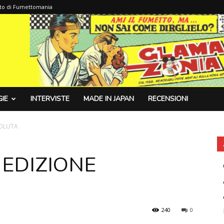
sito di Fumettomania
IE
INTERVISTE
MADE IN JAPAN
RECENSIONI
SOLUTA
 EDIZIONE
240
0