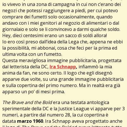
io vivevo in una zona di campagna in cui non c’erano dei
negozi che potessi raggiungere a piedi, per cui potevo
comprare dei fumetti solo occasionalmente, quando
andavo con i miei genitori al negozio di alimentari o dal
giornalaio e solo se li convincevo a darmi qualche soldo.
Hey, dieci centesimi erano un sacco di soldi allora!
Io ero così preso dall’idea della Lega che, appena ne ebbi
la possibilità, mi abbonai, cosa che feci per la prima ed
ultima volta con un fumetto.
Questa meravigliosa immagine pubblicitaria, progettata
dal letterista della DC,
Ira Schnapp
,
infiammò la mia
anima da fan, ne sono certo. Il logo che egli disegnò
apparve due volte, su una grande immagine pubblicitaria
e sulla copertina del primo numero. Ma in realtà era già
apparso un po’ di mesi prima.
The Brave and the Bold
era una testata antologica
sperimentale della DC e la Justice League vi apparve per 3
numeri, a partire dal numero 28, la cui copertina è
datata
marzo 1960
. Ira Schnapp aveva progettato anche