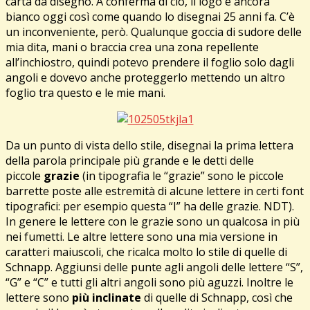
carta da disegno. A conferma di ciò, il logo è ancora
bianco oggi così come quando lo disegnai 25 anni fa. C’è
un inconveniente, però. Qualunque goccia di sudore delle
mia dita, mani o braccia crea una zona repellente
all’inchiostro, quindi potevo prendere il foglio solo dagli
angoli e dovevo anche proteggerlo mettendo un altro
foglio tra questo e le mie mani.
Da un punto di vista dello stile, disegnai la prima lettera
della parola principale più grande e le detti delle
piccole
grazie
(in tipografia le “grazie” sono le piccole
barrette poste alle estremità di alcune lettere in certi font
tipografici: per esempio questa “I” ha delle grazie. NDT).
In genere le lettere con le grazie sono un qualcosa in più
nei fumetti. Le altre lettere sono una mia versione in
caratteri maiuscoli, che ricalca molto lo stile di quelle di
Schnapp. Aggiunsi delle punte agli angoli delle lettere “S”,
“G” e “C” e tutti gli altri angoli sono più aguzzi. Inoltre le
lettere sono
più inclinate
di quelle di Schnapp, così che