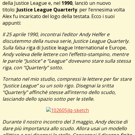
della Justice League e, nel
1990
, lanciò un nuovo
titolo:
Justice League Quarterly
. per l’ennesima volta
Alex fu incaricato del logo della testata. Ecco i suoi
appunti:
Il 25 aprile 1990, incontrai l’editor Andy Helfer e
discutemmo della nuova serie, Justice League Quarterly.
Sulla falsa ri
ga di Justice league International e Europe,
Andy voleva delle lettere con l’effetto-stampino, mentre
le parole “Justice” e “League” dovevano stare sulla stessa
riga, con “Quarterly” sotto.
Tornato nel mio studio, compressi le lettere per far stare
“Justice League” su un solo rigo. Disegnai la sritta
“Quarterly” affinchè stesse all’interno dello scudo,
lasciando dello spazio sotto per le stelle.
Durante il nostro incontro del 3 maggio, Andy decise di
dare più importanza allo scudo. Allora usai un modello
ellittico e poi disegnai le stelle. Consegnai il disegno finito