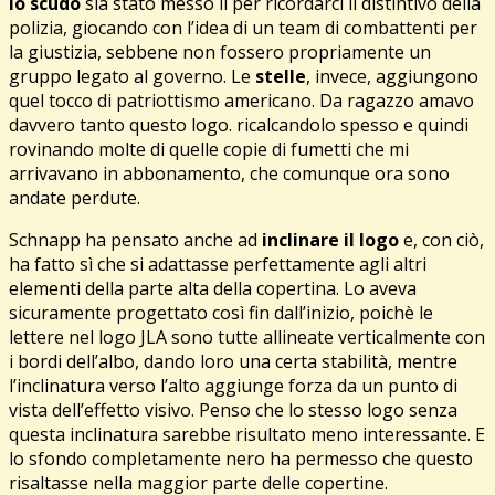
lo scudo
sia stato messo lì per ricordarci il distintivo della
polizia, giocando con l’idea di un team di combattenti per
la giustizia, sebbene non fossero propriamente un
gruppo legato al governo. Le
stelle
, invece, aggiungono
quel tocco di patriottismo americano. Da ragazzo amavo
davvero tanto questo logo. ricalcandolo spesso e quindi
rovinando molte di quelle copie di fumetti che mi
arrivavano in abbonamento, che comunque ora sono
andate perdute.
Schnapp ha pensato anche ad
inclinare il logo
e, con ciò,
ha fatto sì che si adattasse perfettamente agli altri
elementi della parte alta della copertina. Lo aveva
sicuramente progettato così fin dall’inizio, poichè le
lettere nel logo JLA sono tutte allineate verticalmente con
i bordi dell’albo, dando loro una certa stabilità, mentre
l’inclinatura verso l’alto aggiunge forza da un punto di
vista dell’effetto visivo. Penso che lo stesso logo senza
questa inclinatura sarebbe risultato meno interessante. E
lo sfondo completamente nero ha permesso che questo
risaltasse nella maggior parte delle copertine.