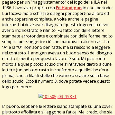
pagato per un “riaggiustamento” del logo della JLA nel
1986. Lavoravo proprio con
Ed Hannigan
in quel periodo.
Lui faceva molti schizzi e disegni per copertine allora ed
anche copertine complete, a volte anche le pagine
interne. Lui deve aver disegnato questo logo ed io devo
averlo inchiostrato e rifinito. Fu fatto con delle lettere
stampate arrotondate e combinate con delle forme molto
semplici per suggerire ciò che mancava in alcuni casi. La
“A” e la “U” non sono ben fatte, ma si riescono a leggere
nel contesto. Hannigan aveva un buon senso del disegno
e tutto il merito per questo lavoro è suo. Mi piacciono
molto sia quel piccolo scudo che s’intravede dietro alcune
lettere (un bel contrasto in confronto a quello che c’era
prima), che la fila di stelle che vanno a scalare sulla base
dello scudo. Ecco il numero 3, dove potete vedere questo
logo per intero:
E’ buono, sebbene le lettere siano stampate su una cover
piuttosto affollata e si leggono a fatica. Ma, credo, che sia