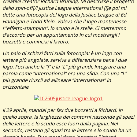
creative creator Richard Bruning. Mi descrisse il progetto
dello spin-off[/i Justice League International [i]e poi mi
dette una fotocopia del logo della Justice League di Ed
Hannigan e Todd Klein. Voleva che il logo mantenesse
l'”effetto-stampino”, lo scudo e le stelle. Ci mettemmo
d’accordo per un appuntamento in cui mostrargli i
bozzetti e cominciai il lavoro.
Un paio di schizzi fatti sulla fotocopia: è un logo con
lettere più angolate, serviva a differenziare bene i due
logo. Feci anche la “J” e la “L” più grandi. Integrare una
parola come “International” era una sfida. Con una “L”
più grande riuscii ad allineare “International” in
orizzontale
.
Il 29 aprile, mandai per fax due bozzetti a Richard. In
quello sopra, la larghezza dei contorni nasconde gli spazi
delle lettere e lo scudo esce fuori dalla pagina. Nel
secondo, restano gli spazi tra le lettere e lo scudo ha un
doppio bordo. Due giorni dopo incontrai Richard.