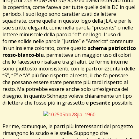
il logo di
The Brave and the Bold
ed aveva letterato tutta
la copertina, come faceva per tutte quelle della DC in quel
periodo. I suoi logo sono caratterizzati da lettere
squadrate, come quelle in questo logo della JLA, e per le
sue scritte eleganti, come nella parola “presents” o nelle
lettere minuscole della parola “of” nel logo. L’uso di
forme solide nelle parole “Justice” e “America” contenute
in un insieme colorato, come questo
schema patriottico
rosso-bianco-blu
, permetteva un maggior uso di colori
che lo facessero risaltare tra gli altri. Le forme interne
sono piuttosto inconsistenti, con le parti orizzontali delle
“S”, “E” e “A” più fine rispetto al resto, il che fa pensare
che possano essere state pensate più tardi rispetto al
resto. Ma potrebbe essere anche solo un’esigenza del
disegno, in quanto Schnapp voleva chiaramente un tipo
di lettera che fosse più in grassetto e
pesante
possibile.
Per me, comunque, le parti più interessanti del progetto
rimangono lo scudo e le stelle. Suppongo che