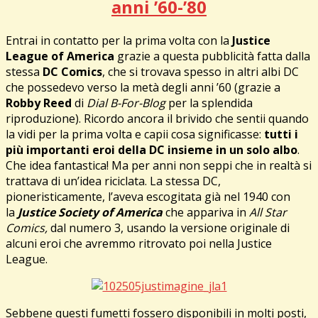
anni ’60-’80
Entrai in contatto per la prima volta con la
Justice
League of America
grazie a questa pubblicità fatta dalla
stessa
DC Comics
, che si trovava spesso in altri albi DC
che possedevo verso la metà degli anni ’60 (grazie a
Robby Reed
di
Dial B-For-Blog
per la splendida
riproduzione). Ricordo ancora il brivido che sentii quando
la vidi per la prima volta e capii cosa significasse:
tutti i
più importanti eroi della DC insieme in un solo albo
.
Che idea fantastica! Ma per anni non seppi che in realtà si
trattava di un’idea riciclata. La stessa DC,
pioneristicamente, l’aveva escogitata già nel 1940 con
la
Justice Society of America
che appariva in
All Star
Comics,
dal numero 3, usando la versione originale di
alcuni eroi che avremmo ritrovato poi nella Justice
League.
Sebbene questi fumetti fossero disponibili in molti posti,