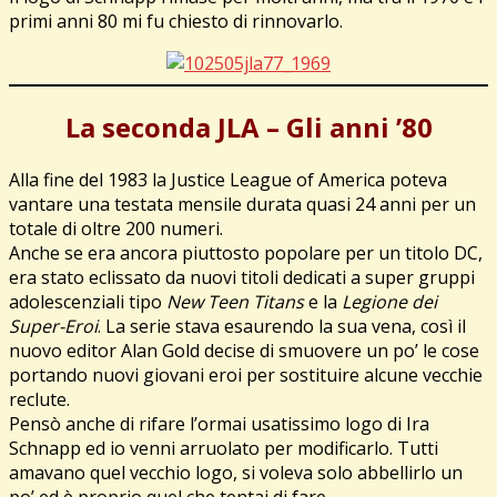
primi anni 80 mi fu chiesto di rinnovarlo.
La seconda JLA – Gli anni ’80
Alla fine del 1983 la Justice League of America poteva
vantare una testata mensile durata quasi 24 anni per un
totale di oltre 200 numeri.
Anche se era ancora piuttosto popolare per un titolo DC,
era stato eclissato da nuovi titoli dedicati a super gruppi
adolescenziali tipo
New Teen Titans
e la
Legione dei
Super-Eroi
. La serie stava esaurendo la sua vena, così il
nuovo editor Alan Gold decise di smuovere un po’ le cose
portando nuovi giovani eroi per sostituire alcune vecchie
reclute.
Pensò anche di rifare l’ormai usatissimo logo di Ira
Schnapp ed io venni arruolato per modificarlo. Tutti
amavano quel vecchio logo, si voleva solo abbellirlo un
po’ ed è proprio quel che tentai di fare.