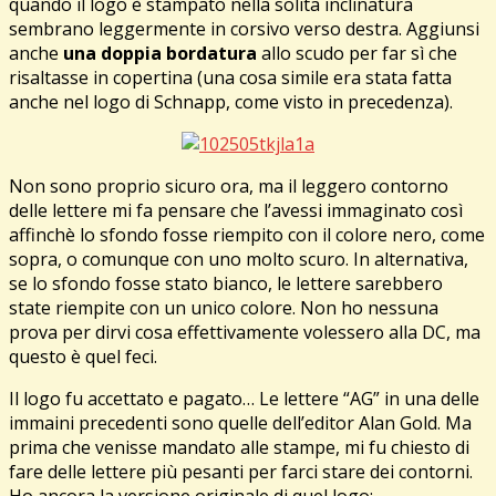
quando il logo è stampato nella solita inclinatura
sembrano leggermente in corsivo verso destra. Aggiunsi
anche
una doppia bordatura
allo scudo per far sì che
risaltasse in copertina (una cosa simile era stata fatta
anche nel logo di Schnapp, come visto in precedenza).
Non sono proprio sicuro ora, ma il leggero contorno
delle lettere mi fa pensare che l’avessi immaginato così
affinchè lo sfondo fosse riempito con il colore nero, come
sopra, o comunque con uno molto scuro. In alternativa,
se lo sfondo fosse stato bianco, le lettere sarebbero
state riempite con un unico colore. Non ho nessuna
prova per dirvi cosa effettivamente volessero alla DC, ma
questo è quel feci.
Il logo fu accettato e pagato… Le lettere “AG” in una delle
immaini precedenti sono quelle dell’editor Alan Gold. Ma
prima che venisse mandato alle stampe, mi fu chiesto di
fare delle lettere più pesanti per farci stare dei contorni.
Ho ancora la versione originale di quel logo: