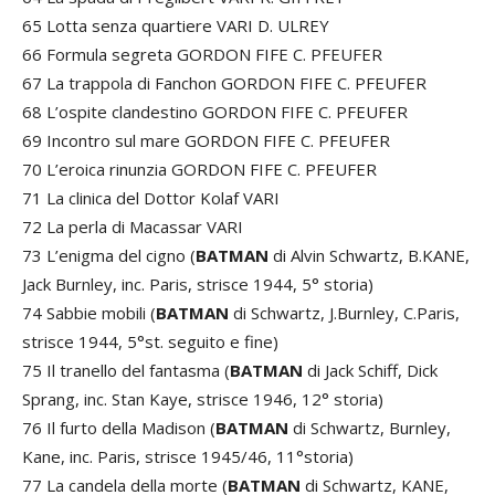
65 Lotta senza quartiere VARI D. ULREY
66 Formula segreta GORDON FIFE C. PFEUFER
67 La trappola di Fanchon GORDON FIFE C. PFEUFER
68 L’ospite clandestino GORDON FIFE C. PFEUFER
69 Incontro sul mare GORDON FIFE C. PFEUFER
70 L’eroica rinunzia GORDON FIFE C. PFEUFER
71 La clinica del Dottor Kolaf VARI
72 La perla di Macassar VARI
73 L’enigma del cigno (
BATMAN
di Alvin Schwartz, B.KANE,
Jack Burnley, inc. Paris, strisce 1944, 5° storia)
74 Sabbie mobili (
BATMAN
di Schwartz, J.Burnley, C.Paris,
strisce 1944, 5°st. seguito e fine)
75 Il tranello del fantasma (
BATMAN
di Jack Schiff, Dick
Sprang, inc. Stan Kaye, strisce 1946, 12° storia)
76 Il furto della Madison (
BATMAN
di Schwartz, Burnley,
Kane, inc. Paris, strisce 1945/46, 11°storia)
77 La candela della morte (
BATMAN
di Schwartz, KANE,