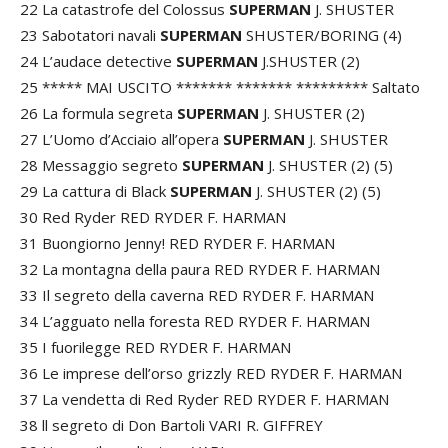
22 La catastrofe del Colossus
SUPERMAN
J. SHUSTER
23 Sabotatori navali
SUPERMAN
SHUSTER/BORING (4)
24 L’audace detective
SUPERMAN
J.SHUSTER (2)
25 ***** MAI USCITO ******* ******* ********* Saltato
26 La formula segreta
SUPERMAN
J. SHUSTER (2)
27 L’Uomo d’Acciaio all’opera
SUPERMAN
J. SHUSTER
28 Messaggio segreto
SUPERMAN
J. SHUSTER (2) (5)
29 La cattura di Black
SUPERMAN
J. SHUSTER (2) (5)
30 Red Ryder RED RYDER F. HARMAN
31 Buongiorno Jenny! RED RYDER F. HARMAN
32 La montagna della paura RED RYDER F. HARMAN
33 Il segreto della caverna RED RYDER F. HARMAN
34 L’agguato nella foresta RED RYDER F. HARMAN
35 I fuorilegge RED RYDER F. HARMAN
36 Le imprese dell’orso grizzly RED RYDER F. HARMAN
37 La vendetta di Red Ryder RED RYDER F. HARMAN
38 ll segreto di Don Bartoli VARI R. GIFFREY