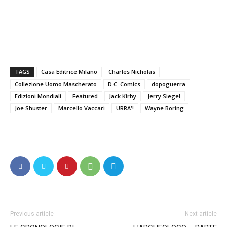
TAGS
Casa Editrice Milano
Charles Nicholas
Collezione Uomo Mascherato
D.C. Comics
dopoguerra
Edizioni Mondiali
Featured
Jack Kirby
Jerry Siegel
Joe Shuster
Marcello Vaccari
URRA'!
Wayne Boring
Previous article
Next article