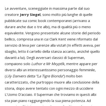
Le avventure, sceneggiate in massima parte dal suo
creatore
Jerry Siegel
, sono molto più lunghe di quelle
pubblicate sui comic book contemporanei (arrivano a
durare anche due o tre albi), ma di qualità più o meno
equivalente. Vengono presentate alcune storie del periodo
bellico, compresa una in cui Clark Kent viene riformato dal
servizio di leva per carenze alla vista!! (In effetti aveva, per
sbaglio, letto il cartello della stanza accanto, anziché quello
davanti a lui). Degli avversari classici di Superman,
compaiono solo
Luthor e Mr Mxyptlk
, mentre appare per
diversi albi un interessantissimo personaggio femminile,
(
Lily Danvers detta “La Tigre Bionda”
) molto ben
caratterizzato, che purtroppo muore alla conclusione della
storia, dopo avere tentato con ogni mezzo di uccidere
L’Uomo D’acciaio. Il Superman che troviamo in questi albi
sta pian piano raggiungendo la sua piena potenza. Ad