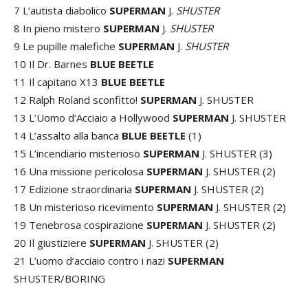
7 L’autista diabolico
SUPERMAN
J.
SHUSTER
8 In pieno mistero
SUPERMAN
J.
SHUSTER
9 Le pupille malefiche
SUPERMAN
J.
SHUSTER
10 Il Dr. Barnes
BLUE BEETLE
11 Il capitano X13
BLUE BEETLE
12 Ralph Roland sconfitto!
SUPERMAN
J. SHUSTER
13 L’Uomo d’Acciaio a Hollywood
SUPERMAN
J. SHUSTER
14 L’assalto alla banca
BLUE BEETLE
(1)
15 L’incendiario misterioso
SUPERMAN
J. SHUSTER (3)
16 Una missione pericolosa
SUPERMAN
J. SHUSTER (2)
17 Edizione straordinaria
SUPERMAN
J. SHUSTER (2)
18 Un misterioso ricevimento
SUPERMAN
J. SHUSTER (2)
19 Tenebrosa cospirazione
SUPERMAN
J. SHUSTER (2)
20 Il giustiziere
SUPERMAN
J. SHUSTER (2)
21 L’uomo d’acciaio contro i nazi
SUPERMAN
SHUSTER/BORING