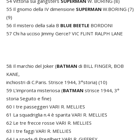
54 Vittoria sui gangsters
SUPERMAN
W. BORING (8)
55 Il gnomo della IV dimensione
SUPERMAN
W.BORING (7)
(9)
56 Il mistero della sala B
BLUE BEETLE
BORDONI
57 Chi ha ucciso Jimmy Gerce? VIC FLINT RALPH LANE
58 Il marchio del Joker (
BATMAN
di BILL FINGER, BOB
KANE,
inchiostri di C.Paris. Strisce 1944, 3°storia) (10)
59 L’impronta misteriosa (
BATMAN
strisce 1944, 3°
storia Seguito e fine)
60 I tre passeggeri VARI R. MELLIES
61 La squadriglia n.4 è sparita VARI R. MELLIES
62 Le tre frecce rosse VARI R. MELLIES
63 I tre faggi VARI R. MELLIES
64 La spada di Pregilbert VARI R. GIFFREY