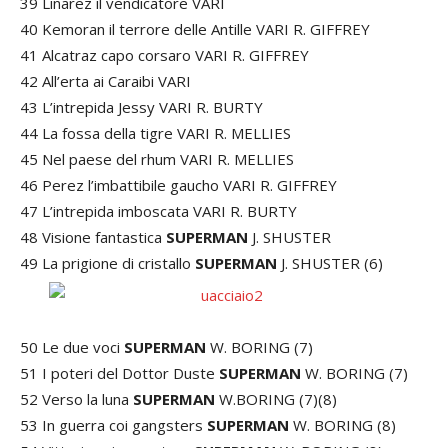
39 Linarez il vendicatore VARI
40 Kemoran il terrore delle Antille VARI R. GIFFREY
41 Alcatraz capo corsaro VARI R. GIFFREY
42 All’erta ai Caraibi VARI
43 L’intrepida Jessy VARI R. BURTY
44 La fossa della tigre VARI R. MELLIES
45 Nel paese del rhum VARI R. MELLIES
46 Perez l’imbattibile gaucho VARI R. GIFFREY
47 L’intrepida imboscata VARI R. BURTY
48 Visione fantastica
SUPERMAN
J. SHUSTER
49 La prigione di cristallo
SUPERMAN
J. SHUSTER (6)
50 Le due voci
SUPERMAN
W. BORING (7)
51 I poteri del Dottor Duste
SUPERMAN
W. BORING (7)
52 Verso la luna
SUPERMAN
W.BORING (7)(8)
53 In guerra coi gangsters
SUPERMAN
W. BORING (8)