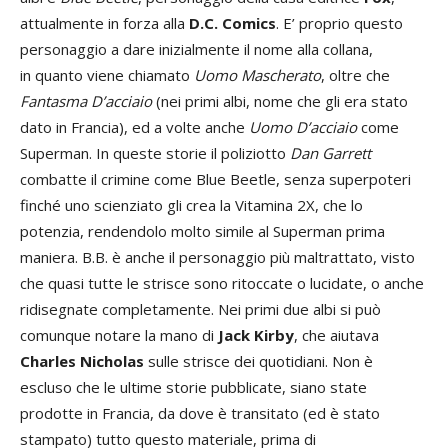
attualmente in forza alla
D.C. Comics
. E’ proprio questo
personaggio a dare inizialmente il nome alla collana,
in quanto viene chiamato
Uomo Mascherato
, oltre che
Fantasma D’acciaio
(nei primi albi, nome che gli era stato
dato in Francia), ed a volte anche
Uomo D’acciaio
come
Superman. In queste storie il poliziotto
Dan Garrett
combatte il crimine come Blue Beetle, senza superpoteri
finché uno scienziato gli crea la Vitamina 2X, che lo
potenzia, rendendolo molto simile al Superman prima
maniera. B.B. è anche il personaggio più maltrattato, visto
che quasi tutte le strisce sono ritoccate o lucidate, o anche
ridisegnate completamente. Nei primi due albi si può
comunque notare la mano di
Jack Kirby
, che aiutava
Charles Nicholas
sulle strisce dei quotidiani. Non è
escluso che le ultime storie pubblicate, siano state
prodotte in Francia, da dove è transitato (ed è stato
stampato) tutto questo materiale, prima di