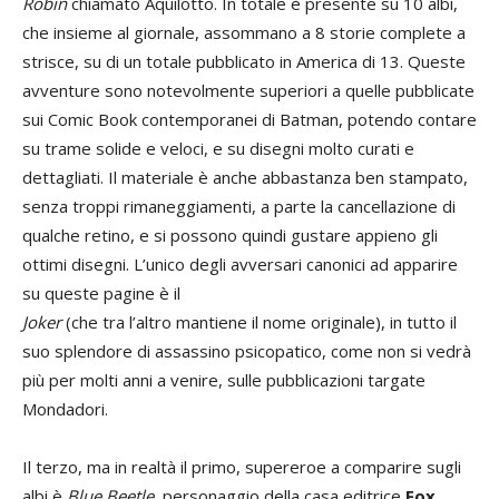
Robin
chiamato Aquilotto. In totale è presente su 10 albi,
che insieme al giornale, assommano a 8 storie complete a
strisce, su di un totale pubblicato in America di 13. Queste
avventure sono notevolmente superiori a quelle pubblicate
sui Comic Book contemporanei di Batman, potendo contare
su trame solide e veloci, e su disegni molto curati e
dettagliati. Il materiale è anche abbastanza ben stampato,
senza troppi rimaneggiamenti, a parte la cancellazione di
qualche retino, e si possono quindi gustare appieno gli
ottimi disegni. L’unico degli avversari canonici ad apparire
su queste pagine è il
Joker
(che tra l’altro mantiene il nome originale), in tutto il
suo splendore di assassino psicopatico, come non si vedrà
più per molti anni a venire, sulle pubblicazioni targate
Mondadori.
Il terzo, ma in realtà il primo, supereroe a comparire sugli
albi è
Blue Beetle
, personaggio della casa editrice
Fox
,