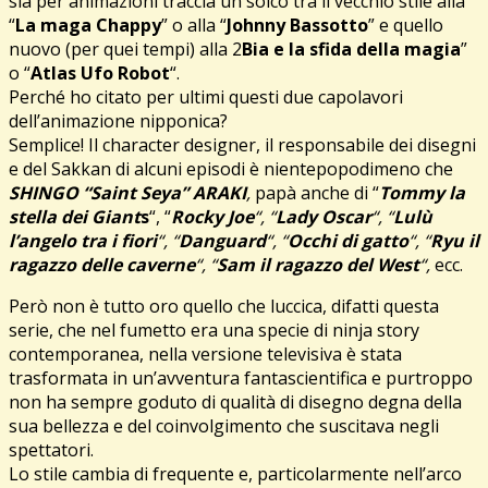
sia per animazioni traccia un solco tra il vecchio stile alla
“
La maga Chappy
” o alla “
Johnny Bassotto
” e quello
nuovo (per quei tempi) alla 2
Bia e la sfida della magia
”
o “
Atlas Ufo Robot
“.
Perché ho citato per ultimi questi due capolavori
dell’animazione nipponica?
Semplice! Il character designer, il responsabile dei disegni
e del Sakkan di alcuni episodi è nientepopodimeno che
SHINGO “Saint Seya” ARAKI
,
papà anche di “
Tommy la
stella dei
Giant
s
“, “
Rocky Joe
“, “
Lady Oscar
“, “
Lulù
l’angelo tra i fiori
“, “
Danguard
“, “
Occhi di gatto
“, “
Ryu il
ragazzo delle caverne
“, “
Sam il ragazzo del West
“,
ecc.
Però non è tutto oro quello che luccica, difatti questa
serie, che nel fumetto era una specie di ninja story
contemporanea, nella versione televisiva è stata
trasformata in un’avventura fantascientifica e purtroppo
non ha sempre goduto di qualità di disegno degna della
sua bellezza e del coinvolgimento che suscitava negli
spettatori.
Lo stile cambia di frequente e, particolarmente nell’arco