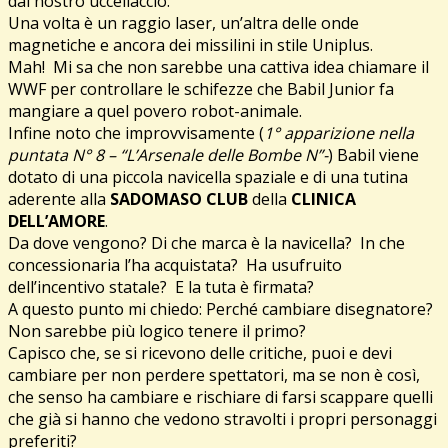
dal nostro uccellaccio.
Una volta è un raggio laser, un’altra delle onde
magnetiche e ancora dei missilini in stile Uniplus.
Mah! Mi sa che non sarebbe una cattiva idea chiamare il
WWF per controllare le schifezze che Babil Junior fa
mangiare a quel povero robot-animale.
Infine noto che improvvisamente (
1° apparizione nella
puntata N° 8 – “L’Arsenale delle Bombe N”-
) Babil viene
dotato di una piccola navicella spaziale e di una tutina
aderente alla
SADOMASO CLUB
della
CLINICA
DELL’AMORE
.
Da dove vengono? Di che marca è la navicella? In che
concessionaria l’ha acquistata? Ha usufruito
dell’incentivo statale? E la tuta è firmata?
A questo punto mi chiedo: Perché cambiare disegnatore?
Non sarebbe più logico tenere il primo?
Capisco che, se si ricevono delle critiche, puoi e devi
cambiare per non perdere spettatori, ma se non è così,
che senso ha cambiare e rischiare di farsi scappare quelli
che già si hanno che vedono stravolti i propri personaggi
preferiti?