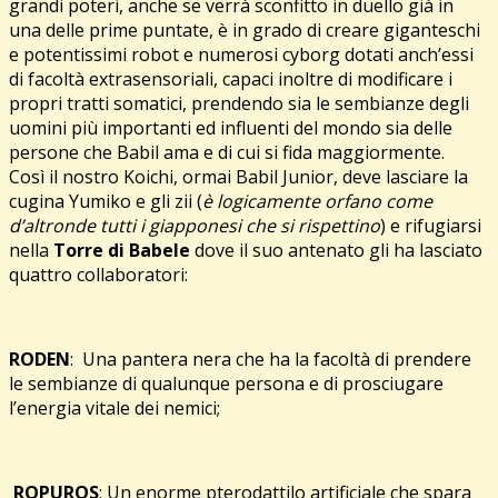
grandi poteri, anche se verrà sconfitto in duello già in
una delle prime puntate, è in grado di creare giganteschi
e potentissimi robot e numerosi cyborg dotati anch’essi
di facoltà extrasensoriali, capaci inoltre di modificare i
propri tratti somatici, prendendo sia le sembianze degli
uomini più importanti ed influenti del mondo sia delle
persone che Babil ama e di cui si fida maggiormente.
Così il nostro Koichi, ormai Babil Junior, deve lasciare la
cugina Yumiko e gli zii (
è logicamente orfano come
d’altronde tutti i giapponesi che si rispettino
) e rifugiarsi
nella
Torre di Babele
dove il suo antenato gli ha lasciato
quattro collaboratori:
RODEN
: Una pantera nera che ha la facoltà di prendere
le sembianze di qualunque persona e di prosciugare
l’energia vitale dei nemici;
ROPUROS
: Un enorme pterodattilo artificiale che spara