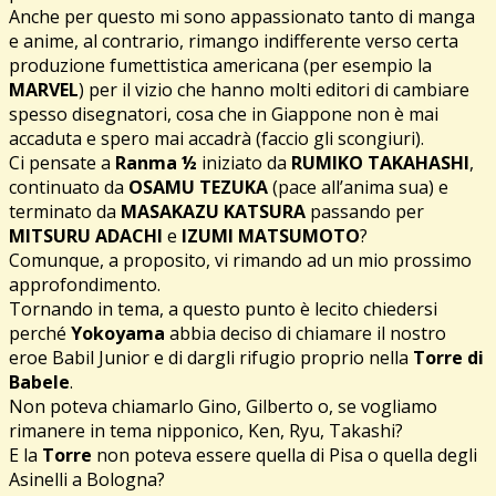
Anche per questo mi sono appassionato tanto di manga
e anime, al contrario, rimango indifferente verso certa
produzione fumettistica americana (per esempio la
MARVEL
) per il vizio che hanno molti editori di cambiare
spesso disegnatori, cosa che in Giappone non è mai
accaduta e spero mai accadrà (faccio gli scongiuri).
Ci pensate a
Ranma ½
iniziato da
RUMIKO TAKAHASHI
,
continuato da
OSAMU TEZUKA
(pace all’anima sua) e
terminato da
MASAKAZU KATSURA
passando per
MITSURU ADACHI
e
IZUMI MATSUMOTO
?
Comunque, a proposito, vi rimando ad un mio prossimo
approfondimento.
Tornando in tema, a questo punto è lecito chiedersi
perché
Yokoyama
abbia deciso di chiamare il nostro
eroe Babil Junior e di dargli rifugio proprio nella
Torre di
Babele
.
Non poteva chiamarlo Gino, Gilberto o, se vogliamo
rimanere in tema nipponico, Ken, Ryu, Takashi?
E la
Torre
non poteva essere quella di Pisa o quella degli
Asinelli a Bologna?