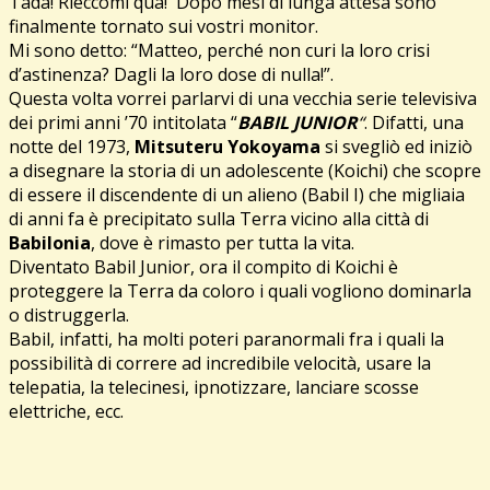
Tadà! Rieccomi qua! Dopo mesi di lunga attesa sono
finalmente tornato sui vostri monitor.
Mi sono detto: “Matteo, perché non curi la loro crisi
d’astinenza? Dagli la loro dose di nulla!”.
Questa volta vorrei parlarvi di una vecchia serie televisiva
dei primi anni ’70 intitolata “
BABIL JUNIOR
“
. Difatti, una
notte del 1973,
Mitsuteru Yokoyama
si svegliò ed iniziò
a disegnare la storia di un adolescente (Koichi) che scopre
di essere il discendente di un alieno (Babil I) che migliaia
di anni fa è precipitato sulla Terra vicino alla città di
Babilonia
, dove è rimasto per tutta la vita.
Diventato Babil Junior, ora il compito di Koichi è
proteggere la Terra da coloro i quali vogliono dominarla
o distruggerla.
Babil, infatti, ha molti poteri paranormali fra i quali la
possibilità di correre ad incredibile velocità, usare la
telepatia, la telecinesi, ipnotizzare, lanciare scosse
elettriche, ecc.