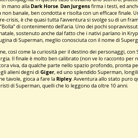
no in mano alla
Dark Horse
.
Dan Jurgens
firma i testi, ed anc
ia non banale, ben condotta e risolta con un efficace finale. 
pre-crisis, è che quasi tutta l’avventura si svolge su di un 
 “Bolla” di contenimento dell’aria. Uno dei pochi sopravviss
ale, sostenuto anche dal fatto che i nativi parlano in Krypto
 cugina di Superman, meglio conosciuta con il nome di Supergi
ne, così come la curiosità per il destino dei personaggi, c
ia. Il finale è molto ben calibrato (non ve lo racconto per non
ra viva, da qualche parte nello spazio profondo, pronta per u
egli alieni degni di
Giger
, ed uno splendido Superman, longili
e tavole, gioca a fare la
Ripley
. Avventura allo stato puro q
uristi di Superman, quelli che lo leggono da oltre 10 anni.