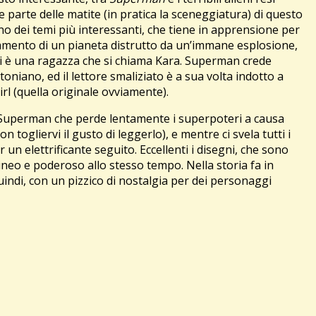
he parte delle matite (in pratica la sceneggiatura) di questo
Uno dei temi più interessanti, che tiene in apprensione per
frammento di un pianeta distrutto da un’immane esplosione,
uti è una ragazza che si chiama Kara. Superman crede
niano, ed il lettore smaliziato è a sua volta indotto a
rl (quella originale ovviamente).
on Superman che perde lentamente i superpoteri a causa
 togliervi il gusto di leggerlo), e mentre ci svela tutti i
n elettrificante seguito. Eccellenti i disegni, che sono
neo e poderoso allo stesso tempo. Nella storia fa in
uindi, con un pizzico di nostalgia per dei personaggi