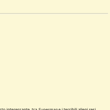
sto interessante, tra
Superman
e i terribili alieni resi