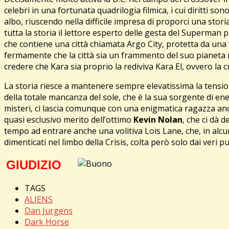
celebri in una fortunata quadrilogia filmica, i cui diritti so
albo, riuscendo nella difficile impresa di proporci una stor
tutta la storia il lettore esperto delle gesta del Superman 
che contiene una città chiamata Argo City, protetta da una
fermamente che la città sia un frammento del suo pianeta nat
credere che Kara sia proprio la rediviva Kara El, ovvero la
La storia riesce a mantenere sempre elevatissima la tensio
della totale mancanza del sole, che è la sua sorgente di energ
misteri, ci lascia comunque con una enigmatica ragazza anco
quasi esclusivo merito dell’ottimo
Kevin Nolan
, che ci dà d
tempo ad entrare anche una volitiva Lois Lane, che, in alcun
dimenticati nel limbo della Crisis, colta però solo dai veri p
GIUDIZIO
TAGS
ALIENS
Dan Jurgens
Dark Horse