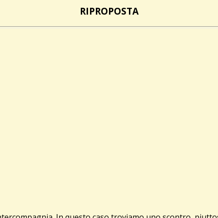
RIPROPOSTA
intercompagnia. In questo caso troviamo uno scontro, piutto