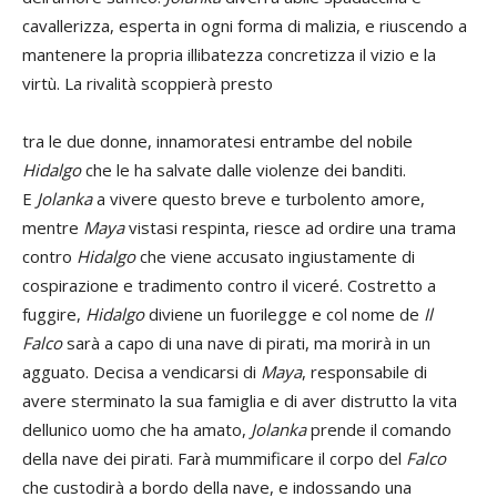
cavallerizza, esperta in ogni forma di malizia, e riuscendo a
mantenere la propria illibatezza concretizza il vizio e la
virtù.
La rivalità scoppierà presto
tra le due donne, innamoratesi entrambe del nobile
Hidalgo
che le ha salvate dalle violenze dei banditi.
E
Jolanka
a vivere questo breve e turbolento amore,
mentre
Maya
vistasi respinta, riesce ad ordire una trama
contro
Hidalgo
che viene accusato ingiustamente di
cospirazione e tradimento contro il viceré.
Costretto a
fuggire,
Hidalgo
diviene un fuorilegge e col nome de
Il
Falco
sarà a capo di una nave di pirati, ma morirà in un
agguato.
Decisa a vendicarsi di
Maya
, responsabile di
avere sterminato la sua famiglia e di aver distrutto la vita
dellunico uomo che ha amato,
Jolanka
prende il comando
della nave dei pirati.
Farà mummificare il corpo del
Falco
che custodirà a bordo della nave, e indossando una