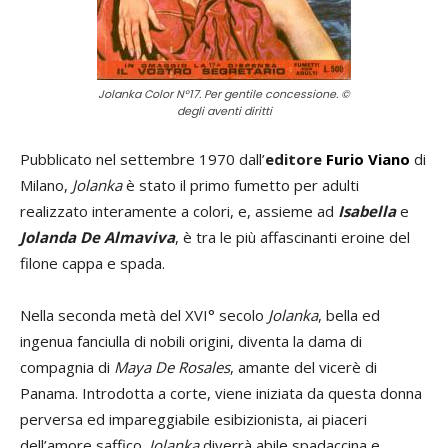
Jolanka Color N°17. Per gentile concessione. ©
degli aventi diritti
Pubblicato nel settembre 1970 dall’
editore
Furio Viano
di
Milano,
Jolanka
è stato il primo fumetto per adulti
realizzato interamente a colori, e, assieme ad
Isabella
e
Jolanda De Almaviva
, è tra le più affascinanti eroine del
filone cappa e spada.
Nella seconda metà del XVI° secolo
Jolanka
, bella ed
ingenua fanciulla di nobili origini, diventa la dama di
compagnia di
Maya De Rosales
, amante del vicerè di
Panama.
Introdotta a corte, viene iniziata da questa donna
perversa ed impareggiabile esibizionista, ai piaceri
dell’amore saffico.
Jolanka
diverrà abile spadaccina e