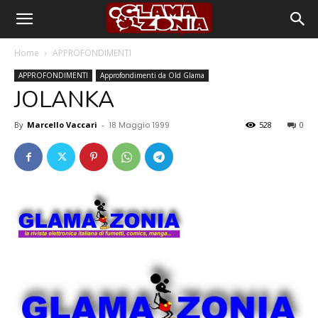
Home
APPROFONDIMENTI
APPROFONDIMENTI
Approfondimenti da Old Glama
JOLANKA
By
Marcello Vaccari
-
18 Maggio 1999
528
0