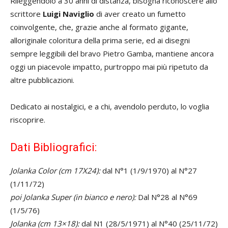
Rileggendolo a 30 anni di distanza, bisogna riconoscere allo
scrittore
Luigi Naviglio
di aver creato un fumetto
coinvolgente, che, grazie anche al formato gigante,
alloriginale coloritura della prima serie, ed ai disegni
sempre leggibili del bravo Pietro Gamba, mantiene ancora
oggi un piacevole impatto, purtroppo mai più ripetuto
da
altre pubblicazioni.
Dedicato ai nostalgici, e a chi, avendolo perduto, lo voglia
riscoprire.
Dati Bibliografici:
Jolanka Color (cm 17X24):
dal N°1 (1/9/1970) al N°27
(1/11/72)
poi Jolanka Super (in bianco e nero):
Dal N°28 al N°69
(1/5/76)
Jolanka (cm 13×18):
dal N1 (28/5/1971) al N°40 (25/11/72)