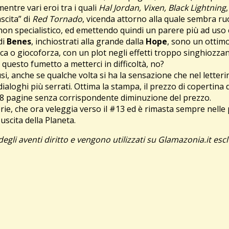
ntre vari eroi tra i quali
Hal Jordan, Vixen, Black Lightning
scita” di
Red Tornado
, vicenda attorno alla quale sembra r
 non specialistico, ed emettendo quindi un parere più ad us
di
Benes
, inchiostrati alla grande dalla
Hope
, sono un ottim
ica o giocoforza, con un plot negli effetti troppo singhiozzan
questo fumetto a metterci in difficoltà, no?
, anche se qualche volta si ha la sensazione che nel letterin
i dialoghi più serrati. Ottima la stampa, il prezzo di copertina
 48 pagine senza corrispondente diminuzione del prezzo.
e, che ora veleggia verso il #13 ed è rimasta sempre nelle pr
uscita della Planeta.
degli aventi diritto e vengono utilizzati su Glamazonia.it escl