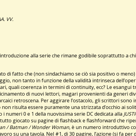
A. VV.
introduzione alla serie che rimane godibile soprattutto a ch
to di fatto che (non sindachiamo se ciò sia positivo o meno)
ggio, non tanto in funzione della validità intrinseca dell’oper
ndari, quali coerenza in termini di continuity, ecc? Le esangui
vicinamento di nuovi lettori, magari provenienti da generi di
i retroscena. Per aggirare l’ostacolo, gli scrittori sono indot
non risulta essere puramente una strizzata d’occhio ai soliti 
i numeri 0 e 1 della nuovissima serie DC dedicata alla
JUST
, tutto giocato su pagine di flashback e flashforward che ripe
an / Batman / Wonder Woman
, è un numero introduttivo co
lavoro su una tavola. Nel #1, di 30 pagine, l’azione (si fa per d