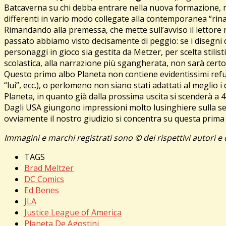
Batcaverna su chi debba entrare nella nuova formazione, me
differenti in vario modo collegate alla contemporanea “rina
Rimandando alla premessa, che mette sull’avviso il lettore
passato abbiamo visto decisamente di peggio: se i disegni 
personaggi in gioco sia gestita da Metzer, per scelta stilist
scolastica, alla narrazione più sgangherata, non sarà certo 
Questo primo albo Planeta non contiene evidentissimi refusi
“lui”, ecc.), o perlomeno non siano stati adattati al meglio 
Planeta, in quanto già dalla prossima uscita si scenderà a
Dagli USA giungono impressioni molto lusinghiere sulla seri
ovviamente il nostro giudizio si concentra su questa prima 
Immagini e marchi registrati sono © dei rispettivi autori e 
TAGS
Brad Meltzer
DC Comics
Ed Benes
JLA
Justice League of America
Planeta De Agostini