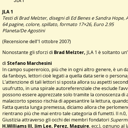
JLA 1
JLA 1
Testi di Brad Melzter, disegni di Ed Benes e Sandra Hope, A
64 pagine, colore, spillato, formato 17×26, Euro 2.95
Planeta/De Agostini
(Recensione dell’1 ottobre 2007)
Nonostante gli sforzi di
Brad Melzter,
JLA 1 è soltanto un’
di
Stefano Marchesini
In campo supereroico, più che in ogni altro genere, è un da
da fanboys, lettori cioè legati a quella data serie o persona
L’attenzione di tali lettori si sposta allora su aspetti seco
usufrutto, in una spirale autoreferenziale che esclude l’av
possono essere apprezzate solo tramite la conoscenza di arcaic
malaccorto spesso rischia di appesantire la lettura, quando 
Fatta questa lunga premessa, diciamo allora che perlomeno 
rientrano più che mai entro tale categoria di fumetti. Il n.0
Giustizia attraverso gli occhi dei membri fondatori
Superm
H.Williams III, Jim Lee, Perez, Maguire
, ecc.), ognuno al 