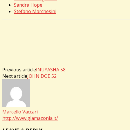
Sandra Hope
Stefano Marchesini
Previous article
INUYASHA 58
Next article
JOHN DOE 52
Marcello Vaccari
http://www.glamazonia.it/