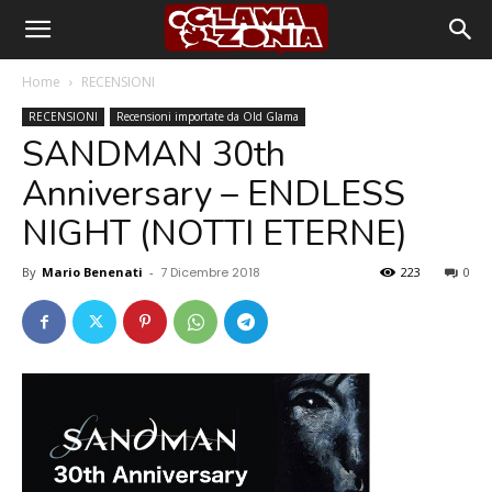
Home
RECENSIONI
RECENSIONI
Recensioni importate da Old Glama
SANDMAN 30th
Anniversary – ENDLESS
NIGHT (NOTTI ETERNE)
By
Mario Benenati
-
7 Dicembre 2018
223
0