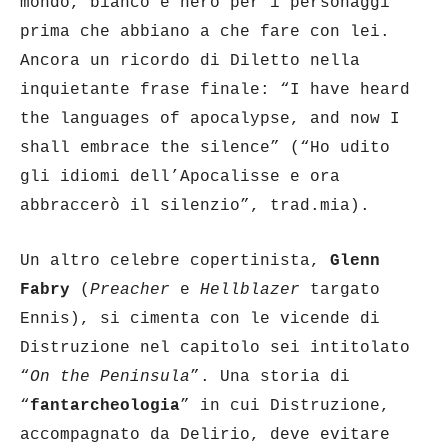
mondo, bianco e nero per i personaggi
prima che abbiano a che fare con lei.
Ancora un ricordo di Diletto nella
inquietante frase finale: “I have heard
the languages of apocalypse, and now I
shall embrace the silence” (“Ho udito
gli idiomi dell’Apocalisse e ora
abbraccerò il silenzio”, trad.mia).
Un altro celebre copertinista,
Glenn
Fabry
(
Preacher
e
Hellblazer
targato
Ennis), si cimenta con le vicende di
Distruzione nel capitolo sei intitolato
“
On the Peninsula
”. Una storia di
“
fantarcheologia
” in cui Distruzione,
accompagnato da Delirio, deve evitare