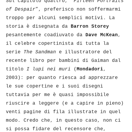
Sul capitolo quattro, “
Fifteen Portraits
of Despair
”, preferisco non soffermarmi
troppo per alcuni semplici motivi. La
storia è disegnata da
Barron Storey
pesantemente coadiuvato da
Dave McKean
,
il celebre copertinista di tutta la
serie
The Sandman
e illustratore del
recente libro per bambini di Gaiman dal
titolo
I lupi nei muri
(
Mondadori
,
2003): per quanto riesca ad apprezzare
le sue copertine e i suoi disegni
tuttavia per me è quasi impossibile
riuscire a leggere (e a capire in pieno)
venti pagine di fila illustrate in quel
modo. Credo che, in questo caso, non ci
si possa fidare del recensore che,