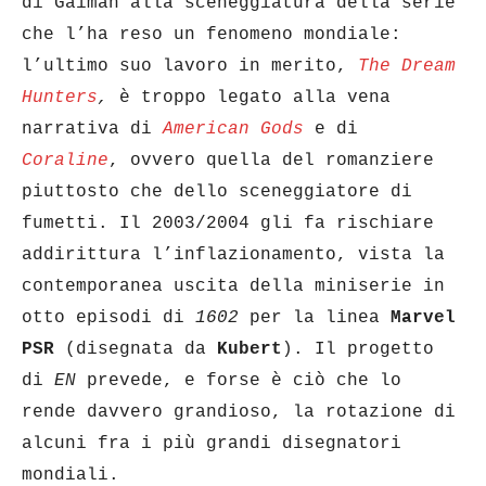
di Gaiman alla sceneggiatura della serie
che l’ha reso un fenomeno mondiale:
l’ultimo suo lavoro in merito,
The Dream
Hunters
,
è troppo legato alla vena
narrativa di
American Gods
e di
Coraline
, ovvero quella del romanziere
piuttosto che dello sceneggiatore di
fumetti. Il 2003/2004 gli fa rischiare
addirittura l’inflazionamento, vista la
contemporanea uscita della miniserie in
otto episodi di
1602
per la linea
Marvel
PSR
(disegnata da
Kubert
). Il progetto
di
EN
prevede, e forse è ciò che lo
rende davvero grandioso, la rotazione di
alcuni fra i più grandi disegnatori
mondiali.